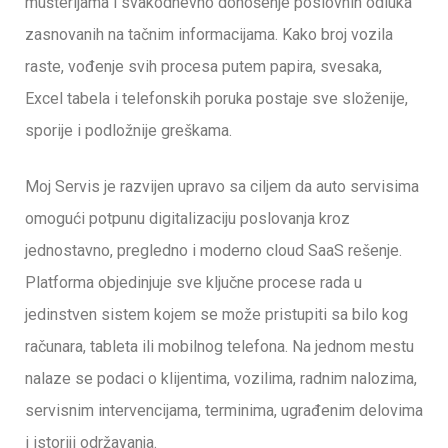
mušterijama i svakodnevno donošenje poslovnih odluka
zasnovanih na tačnim informacijama. Kako broj vozila
raste, vođenje svih procesa putem papira, svesaka,
Excel tabela i telefonskih poruka postaje sve složenije,
sporije i podložnije greškama.
Moj Servis je razvijen upravo sa ciljem da auto servisima
omogući potpunu digitalizaciju poslovanja kroz
jednostavno, pregledno i moderno cloud SaaS rešenje.
Platforma objedinjuje sve ključne procese rada u
jedinstven sistem kojem se može pristupiti sa bilo kog
računara, tableta ili mobilnog telefona. Na jednom mestu
nalaze se podaci o klijentima, vozilima, radnim nalozima,
servisnim intervencijama, terminima, ugrađenim delovima
i istoriji održavanja.