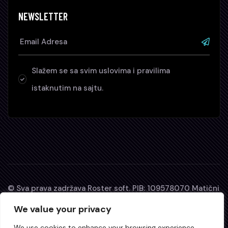
NEWSLETTER
Slažem se sa svim uslovima i pravilima
istaknutim na sajtu.
© Sva prava zadržava Roster soft. PIB: 109578070 Matični
broj: 64277880. D-U-N-S® broj: 680649429
We value your privacy
Zabranjeno je svako kopiranje, preuzimanje i distribucija
We use cookies to enhance your browsing experience,