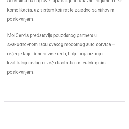
servisima da naprave taj korak jednostavno, sigurno i bez
komplikacija, uz sistem koji raste zajedno sa njihovim
poslovanjem.
Moj Servis predstavlja pouzdanog partnera u
svakodnevnom radu svakog modernog auto servisa –
rešenje koje donosi više reda, bolju organizaciju,
kvalitetniju uslugu i veću kontrolu nad celokupnim
poslovanjem.