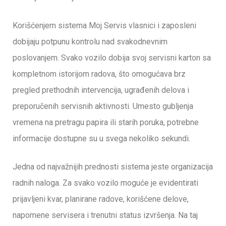
Korišćenjem sistema Moj Servis vlasnici i zaposleni
dobijaju potpunu kontrolu nad svakodnevnim
poslovanjem. Svako vozilo dobija svoj servisni karton sa
kompletnom istorijom radova, što omogućava brz
pregled prethodnih intervencija, ugrađenih delova i
preporučenih servisnih aktivnosti. Umesto gubljenja
vremena na pretragu papira ili starih poruka, potrebne
informacije dostupne su u svega nekoliko sekundi.
Jedna od najvažnijih prednosti sistema jeste organizacija
radnih naloga. Za svako vozilo moguće je evidentirati
prijavljeni kvar, planirane radove, korišćene delove,
napomene servisera i trenutni status izvršenja. Na taj