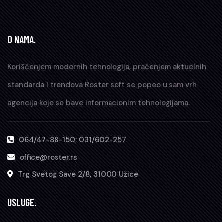
O NAMA.
Korišćenjem modernih tehnologija, praćenjem aktuelnih
standarda i trendova Roster soft se popeo u sam vrh
agencija koje se bave informacionim tehnologijama.
064/47-88-150; 031/602-257
office@roster.rs
Trg Svetog Save 2/8, 31000 Užice
USLUGE.