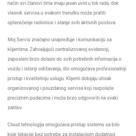
način svi članovi tima imaju jasan uvid u tok rada, dok
vlasnik servisa u svakom trenutku može pratiti
opterećenje radionice i stanje svih aktivnih poslova.
Moj Servis značajno unapređuje i komunikaciju sa
klijentima. Zahvaljujući centralizovanoj evidenciji,
zaposleni brzo dolaze do svih potrebnih informacija o
vozilu i istoriji održavanja, što omogućava profesionalniji
pristup i kvalitetniju uslugu. Klijenti dobijaju utisak
organizovanog i pouzdanog servisa koji raspolaže
preciznim podacima i može brzo odgovoriti na svaki
zahtev.
Cloud tehnologija omogućava pristup sistemu sa bilo
koje lokacije bez potrebe za instalacijom dodatnog