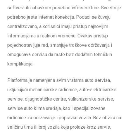
softvera ili nabavkom posebne infrastrukture. Sve što je
potrebno jeste internet konekcija. Podaci se čuvaju
centralizovano, a korisnici imaju pristup najnovijim
informacijama u realnom vremenu. Ovakav pristup
pojednostavljuje rad, smanjuje troškove održavanja i
omogućava servisu da raste bez dodatnih tehničkih
komplikacija.
Platforma je namenjena svim vrstama auto servisa,
uključujući mehaničarske radionice, auto-električarske
servise, dijagnostičke centre, vulkanizerske servise,
servise auto klima uređaja, kao i specijalizovane
radionice za održavanje i popravku vozila. Bez obzira na
veličinu tima ili broj vozila koja prolaze kroz servis,