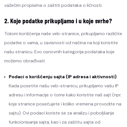
važećim propisima o zaštiti podataka o ličnosti.
2. Koje podatke prikupljamo i u koje svrhe?
Tokom korišćenja naše veb-stranice, prikupljamo različite
podatke o vama, u zavisnosti od načina na koji koristite
našu stranicu. Evo osnovnih kategorija podataka koje
možemo obrađivati:
Podaci o korišćenju sajta (IP adresa i aktivnosti)
:
Kada posetite našu veb-stranicu, prikupljamo vašu IP
adresu i informacije o tome kako koristite naš sajt (npr.
koje stranice posećujete i koliko vremena provodite na
sajtu). Ovi podaci koriste se za analizu i poboljšanje
funkcionisanja sajta, kao i za zaštitu sajta od