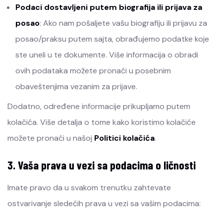
Podaci dostavljeni putem biografija ili prijava za
posao
: Ako nam pošaljete vašu biografiju ili prijavu za
posao/praksu putem sajta, obrađujemo podatke koje
ste uneli u te dokumente. Više informacija o obradi
ovih podataka možete pronaći u posebnim
obaveštenjima vezanim za prijave.
Dodatno, određene informacije prikupljamo putem
kolačića. Više detalja o tome kako koristimo kolačiće
možete pronaći u našoj
Politici kolačića
.
3. Vaša prava u vezi sa podacima o ličnosti
Imate pravo da u svakom trenutku zahtevate
ostvarivanje sledećih prava u vezi sa vašim podacima: