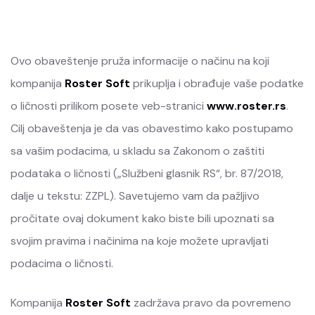
Ovo obaveštenje pruža informacije o načinu na koji
kompanija
Roster Soft
prikuplja i obrađuje vaše podatke
o ličnosti prilikom posete veb-stranici
www.roster.rs
.
Cilj obaveštenja je da vas obavestimo kako postupamo
sa vašim podacima, u skladu sa Zakonom o zaštiti
podataka o ličnosti („Službeni glasnik RS“, br. 87/2018,
dalje u tekstu: ZZPL). Savetujemo vam da pažljivo
pročitate ovaj dokument kako biste bili upoznati sa
svojim pravima i načinima na koje možete upravljati
podacima o ličnosti.
Kompanija
Roster Soft
zadržava pravo da povremeno