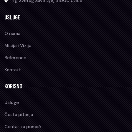
Trg Svetog Save 2/8, 31000 Užice
USLUGE.
O nama
Misija i Vizija
Reference
Kontakt
KORISNO.
Usluge
Česta pitanja
Centar za pomoć