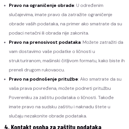
Pravo na ograničenje obrade
: U određenim
slučajevima, imate pravo da zatražite ograničenje
obrade vaših podataka, na primer ako smatrate da su
podaci netačni ili obrada nije zakonita.
Pravo na prenosivost podataka
: Možete zatražiti da
vam dostavimo vaše podatke o ličnosti u
strukturiranom, mašinski čitljivom formatu, kako biste ih
preneli drugom rukovaocu.
Pravo na podnošenje pritužbe
: Ako smatrate da su
vaša prava povređena, možete podneti pritužbu
Povereniku za zaštitu podataka o ličnosti. Takođe
imate pravo na sudsku zaštitu i naknadu štete u
slučaju nezakonite obrade podataka.
4. Kontakt osoba za zaštitu podataka