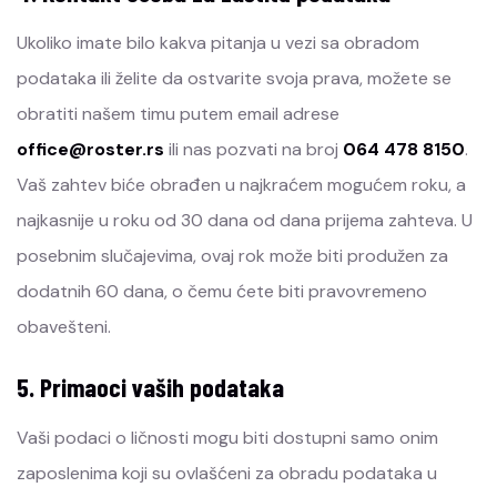
Ukoliko imate bilo kakva pitanja u vezi sa obradom
podataka ili želite da ostvarite svoja prava, možete se
obratiti našem timu putem email adrese
office@roster.rs
ili nas pozvati na broj
064 478 8150
.
Vaš zahtev biće obrađen u najkraćem mogućem roku, a
najkasnije u roku od 30 dana od dana prijema zahteva. U
posebnim slučajevima, ovaj rok može biti produžen za
dodatnih 60 dana, o čemu ćete biti pravovremeno
obavešteni.
5. Primaoci vaših podataka
Vaši podaci o ličnosti mogu biti dostupni samo onim
zaposlenima koji su ovlašćeni za obradu podataka u