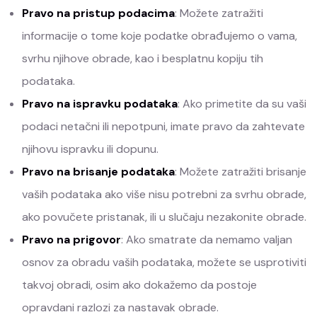
Pravo na pristup podacima
: Možete zatražiti
informacije o tome koje podatke obrađujemo o vama,
svrhu njihove obrade, kao i besplatnu kopiju tih
podataka.
Pravo na ispravku podataka
: Ako primetite da su vaši
podaci netačni ili nepotpuni, imate pravo da zahtevate
njihovu ispravku ili dopunu.
Pravo na brisanje podataka
: Možete zatražiti brisanje
vaših podataka ako više nisu potrebni za svrhu obrade,
ako povučete pristanak, ili u slučaju nezakonite obrade.
Pravo na prigovor
: Ako smatrate da nemamo valjan
osnov za obradu vaših podataka, možete se usprotiviti
takvoj obradi, osim ako dokažemo da postoje
opravdani razlozi za nastavak obrade.