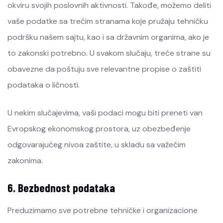
okviru svojih poslovnih aktivnosti. Takođe, možemo deliti
vaše podatke sa trećim stranama koje pružaju tehničku
podršku našem sajtu, kao i sa državnim organima, ako je
to zakonski potrebno. U svakom slučaju, treće strane su
obavezne da poštuju sve relevantne propise o zaštiti
podataka o ličnosti.
U nekim slučajevima, vaši podaci mogu biti preneti van
Evropskog ekonomskog prostora, uz obezbeđenje
odgovarajućeg nivoa zaštite, u skladu sa važećim
zakonima.
6. Bezbednost podataka
Preduzimamo sve potrebne tehničke i organizacione