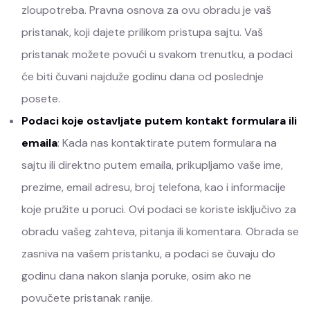
zloupotreba. Pravna osnova za ovu obradu je vaš
pristanak, koji dajete prilikom pristupa sajtu. Vaš
pristanak možete povući u svakom trenutku, a podaci
će biti čuvani najduže godinu dana od poslednje
posete.
Podaci koje ostavljate putem kontakt formulara ili
emaila
: Kada nas kontaktirate putem formulara na
sajtu ili direktno putem emaila, prikupljamo vaše ime,
prezime, email adresu, broj telefona, kao i informacije
koje pružite u poruci. Ovi podaci se koriste isključivo za
obradu vašeg zahteva, pitanja ili komentara. Obrada se
zasniva na vašem pristanku, a podaci se čuvaju do
godinu dana nakon slanja poruke, osim ako ne
povučete pristanak ranije.