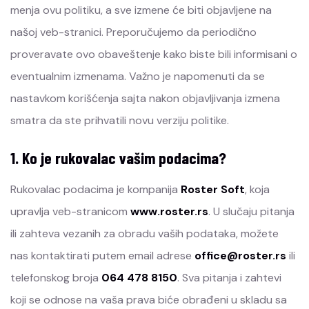
menja ovu politiku, a sve izmene će biti objavljene na
našoj veb-stranici. Preporučujemo da periodično
proveravate ovo obaveštenje kako biste bili informisani o
eventualnim izmenama. Važno je napomenuti da se
nastavkom korišćenja sajta nakon objavljivanja izmena
smatra da ste prihvatili novu verziju politike.
1. Ko je rukovalac vašim podacima?
Rukovalac podacima je kompanija
Roster Soft
, koja
upravlja veb-stranicom
www.roster.rs
. U slučaju pitanja
ili zahteva vezanih za obradu vaših podataka, možete
nas kontaktirati putem email adrese
office@roster.rs
ili
telefonskog broja
064 478 8150
. Sva pitanja i zahtevi
koji se odnose na vaša prava biće obrađeni u skladu sa