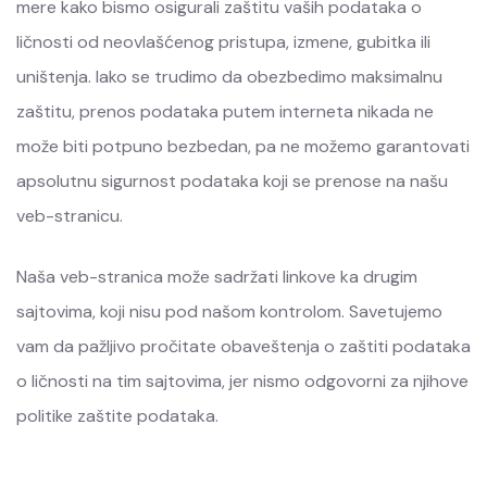
mere kako bismo osigurali zaštitu vaših podataka o
ličnosti od neovlašćenog pristupa, izmene, gubitka ili
uništenja. Iako se trudimo da obezbedimo maksimalnu
zaštitu, prenos podataka putem interneta nikada ne
može biti potpuno bezbedan, pa ne možemo garantovati
apsolutnu sigurnost podataka koji se prenose na našu
veb-stranicu.
Naša veb-stranica može sadržati linkove ka drugim
sajtovima, koji nisu pod našom kontrolom. Savetujemo
vam da pažljivo pročitate obaveštenja o zaštiti podataka
o ličnosti na tim sajtovima, jer nismo odgovorni za njihove
politike zaštite podataka.