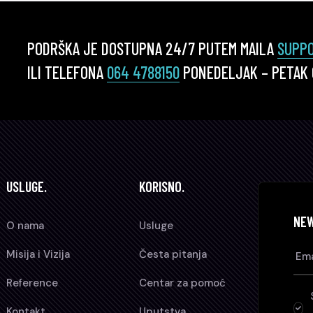
PODRŠKA JE DOSTUPNA 24/7 PUTEM MAILA
SUPP
ILI TELEFONA
064 4788150
PONEDELJAK – PETAK O
USLUGE.
KORISNO.
NE
O nama
Usluge
Misija i Vizija
Česta pitanja
Reference
Centar za pomoć
Kontakt
Uputstva