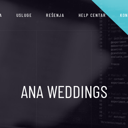
A
USLUGE
REŠENJA
HELP CENTAR
KON
ANA WEDDINGS