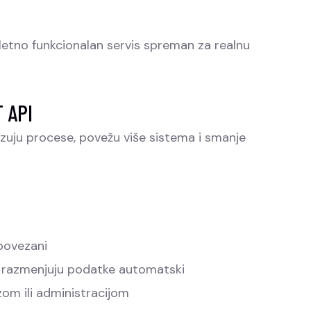
pletno funkcionalan servis spreman za realnu
T API
lizuju procese, povežu više sistema i smanje
 povezani
 ne razmenjuju podatke automatski
zom ili administracijom