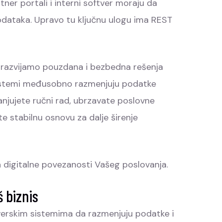
ner portali i interni softver moraju da
odataka. Upravo tu ključnu ulogu ima REST
razvijamo pouzdana i bezbedna rešenja
 sistemi međusobno razmenjuju podatke
manjujete ručni rad, ubrzavate poslovne
 stabilnu osnovu za dalje širenje
a digitalne povezanosti Vašeg poslovanja.
š biznis
tverskim sistemima da razmenjuju podatke i