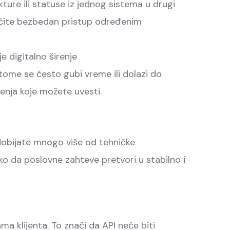
kture ili statuse iz jednog sistema u drugi
gućite bezbedan pristup određenim
e digitalno širenje
i tome se često gubi vreme ili dolazi do
šenja koje možete uvesti.
dobijate mnogo više od tehničke
ko da poslovne zahteve pretvori u stabilno i
a klijenta. To znači da API neće biti