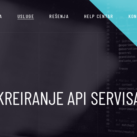
A
USLUGE
REŠENJA
HELP CENTAR
KON
KREIRANJE API SERVIS