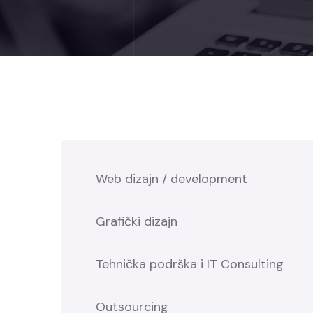
Web dizajn / development
Grafički dizajn
Tehnička podrška i IT Consulting
Outsourcing