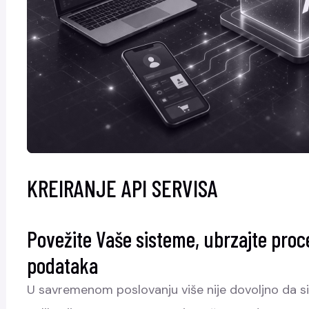
KREIRANJE API SERVISA
Povežite Vaše sisteme, ubrzajte pro
podataka
U savremenom poslovanju više nije dovoljno da s