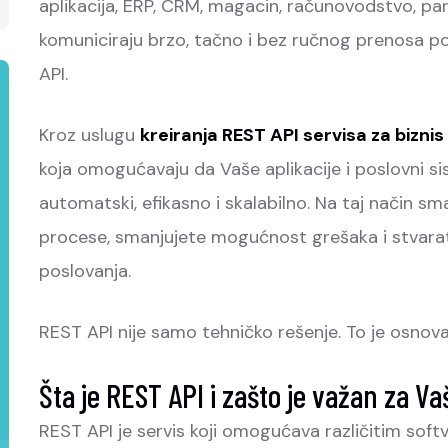
aplikacija, ERP, CRM, magacin, računovodstvo, part
komuniciraju brzo, tačno i bez ručnog prenosa p
API.
Kroz uslugu
kreiranja REST API servisa za biznis
koja omogućavaju da Vaše aplikacije i poslovni
automatski, efikasno i skalabilno. Na taj način s
procese, smanjujete mogućnost grešaka i stvarate
poslovanja.
REST API nije samo tehničko rešenje. To je osnov
Šta je REST API i zašto je važan za Va
REST API je servis koji omogućava različitim sof