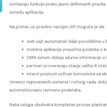
izvršavaju funkcije preko jasno definisanih pravi
između aplikacija.
Na primer, uz pravilno razvijen API moguće je da:
web sajt automatski šalje porudžbine u 
mobilna aplikacija preuzima podatke o ko
CRM sistem dobija ažurne informacije o 
partneri proveravaju stanje zaliha ili s
interni poslovni softver komunicira sa 
Umesto nepovezanih sistema i ručnog rada, dobija
automatizovanu razmenu podataka.
Naša usluga obuhvata kompletan proces planiranj