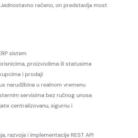
la. Jednostavno rečeno, on predstavlja most
ERP sistem
risnicima, proizvodima ili statusima
kupcima i prodaji
tatus narudžbina u realnom vremenu
eksternim servisima bez ručnog unosa
te centralizovanu, sigurnu i
a, razvoja i implementacije REST API