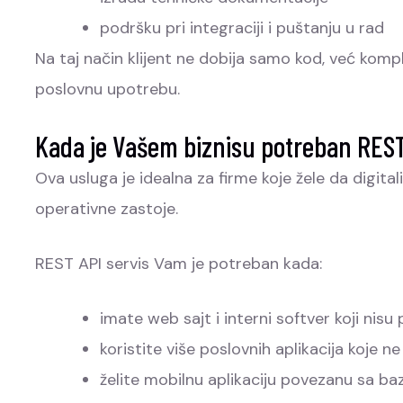
podršku pri integraciji i puštanju u rad
Na taj način klijent ne dobija samo kod, već kom
poslovnu upotrebu.
Kada je Vašem biznisu potreban RES
Ova usluga je idealna za firme koje žele da digita
operativne zastoje.
REST API servis Vam je potreban kada:
imate web sajt i interni softver koji nisu
koristite više poslovnih aplikacija koje
želite mobilnu aplikaciju povezanu sa ba