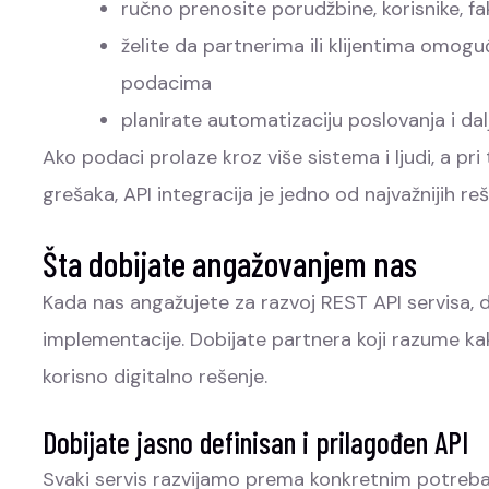
ručno prenosite porudžbine, korisnike, fa
želite da partnerima ili klijentima omo
podacima
planirate automatizaciju poslovanja i dalj
Ako podaci prolaze kroz više sistema i ljudi, a pr
grešaka, API integracija je jedno od najvažnijih re
Šta dobijate angažovanjem nas
Kada nas angažujete za razvoj REST API servisa, 
implementacije. Dobijate partnera koji razume ka
korisno digitalno rešenje.
Dobijate jasno definisan i prilagođen API
Svaki servis razvijamo prema konkretnim potrebam