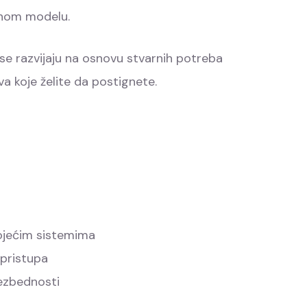
vnom modelu.
 se razvijaju na osnovu stvarnih potreba
va koje želite da postignete.
ojećim sistemima
 pristupa
bezbednosti