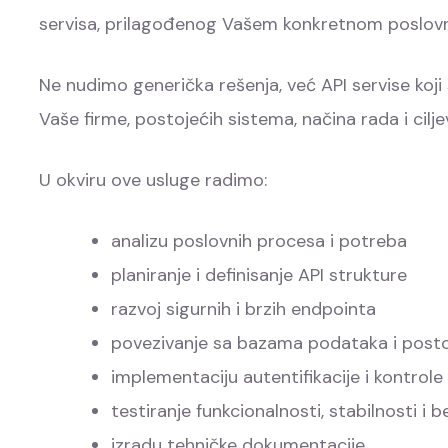
servisa, prilagođenog Vašem konkretnom poslo
Ne nudimo generička rešenja, već API servise koji
Vaše firme, postojećih sistema, načina rada i cilje
U okviru ove usluge radimo:
analizu poslovnih procesa i potreba
planiranje i definisanje API strukture
razvoj sigurnih i brzih endpointa
povezivanje sa bazama podataka i post
implementaciju autentifikacije i kontrole
testiranje funkcionalnosti, stabilnosti i 
izradu tehničke dokumentacije