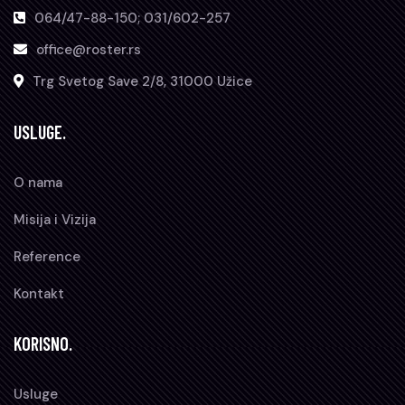
064/47-88-150; 031/602-257
office@roster.rs
Trg Svetog Save 2/8, 31000 Užice
USLUGE.
O nama
Misija i Vizija
Reference
Kontakt
KORISNO.
Usluge