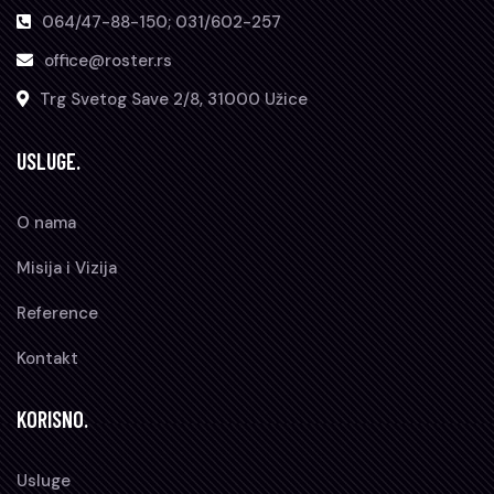
064/47-88-150; 031/602-257
office@roster.rs
Trg Svetog Save 2/8, 31000 Užice
USLUGE.
O nama
Misija i Vizija
Reference
Kontakt
KORISNO.
Usluge