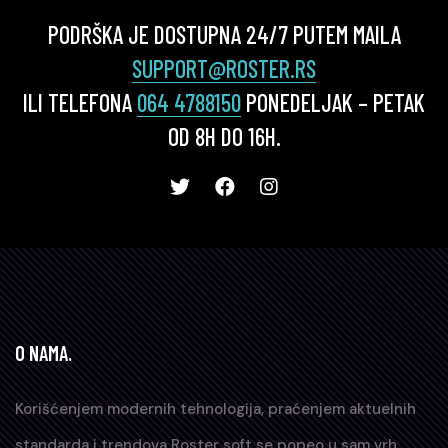
PODRŠKA JE DOSTUPNA 24/7 PUTEM MAILA
SUPPORT@ROSTER.RS
ILI TELEFONA
064 4788150
PONEDELJAK – PETAK
OD 8H DO 16H.
O NAMA.
Korišćenjem modernih tehnologija, praćenjem aktuelnih
standarda i trendova Roster soft se popeo u sam vrh