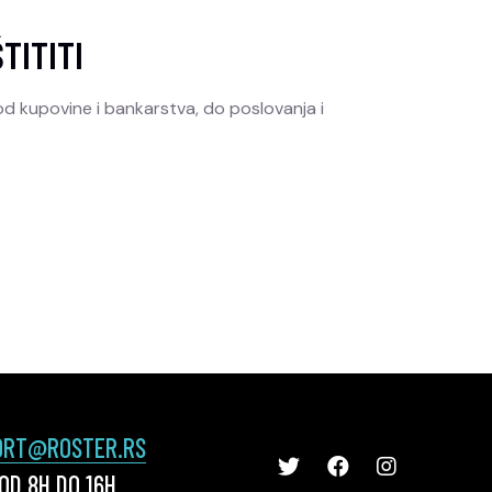
TITITI
od kupovine i bankarstva, do poslovanja i
ORT@ROSTER.RS
D 8H DO 16H.