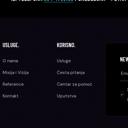
USLUGE.
KORISNO.
NE
O nama
Usluge
Misija i Vizija
Česta pitanja
Reference
Centar za pomoć
Kontakt
Uputstva