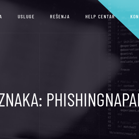
A
USLUGE
REŠENJA
HELP CENTAR
KON
ZNAKA:
PHISHINGNAPA