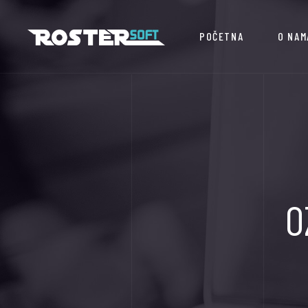
POČETNA
O NAM
O