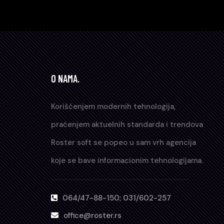
O NAMA.
Korišćenjem modernih tehnologija,
praćenjem aktuelnih standarda i trendova
Roster soft se popeo u sam vrh agencija
koje se bave informacionim tehnologijama.
064/47-88-150; 031/602-257
office@roster.rs