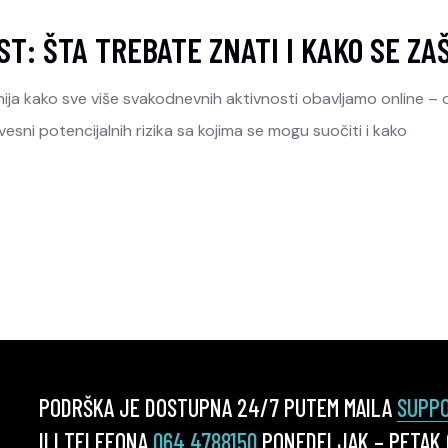
T: ŠTA TREBATE ZNATI I KAKO SE ZAŠ
nija kako sve više svakodnevnih aktivnosti obavljamo online – 
vesni potencijalnih rizika sa kojima se mogu suočiti i kako
PODRŠKA JE DOSTUPNA 24/7 PUTEM MAILA
SUPP
ILI TELEFONA
064 4788150
PONEDELJAK – PETAK O