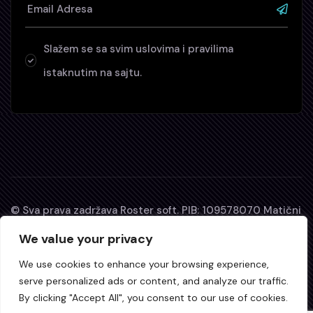
Slažem se sa svim uslovima i pravilima
istaknutim na sajtu.
© Sva prava zadržava Roster soft. PIB: 109578070 Matični
broj: 64277880. D-U-N-S® broj: 680649429
We value your privacy
Zabranjeno je svako kopiranje, preuzimanje i distribucija
We use cookies to enhance your browsing experience,
svih materijala koji se nalaze na sajtu bez izričite
serve personalized ads or content, and analyze our traffic.
By clicking "Accept All", you consent to our use of cookies.
saglasnosti Autora.