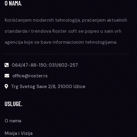
O NAMA.
Korišćenjem modernih tehnologija, praćenjem aktuelnih
standarda i trendova Roster soft se popeo u sam vrh
agencija koje se bave informacionim tehnologijama.
064/47-88-150; 031/602-257
office@roster.rs
Trg Svetog Save 2/8, 31000 Užice
USLUGE.
O nama
Misija i Vizija