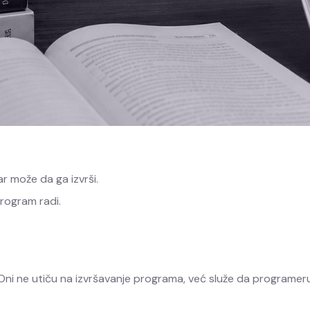
r može da ga izvrši.
rogram radi.
. Oni ne utiču na izvršavanje programa, već služe da program