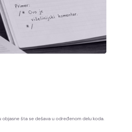
eru objasne šta se dešava u određenom delu koda.