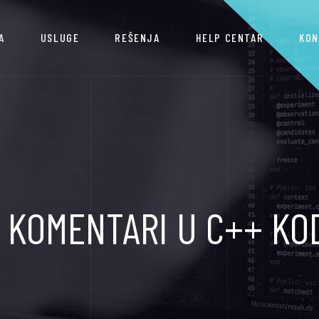
A
USLUGE
REŠENJA
HELP CENTAR
KON
1. KOMENTARI U C++ KO