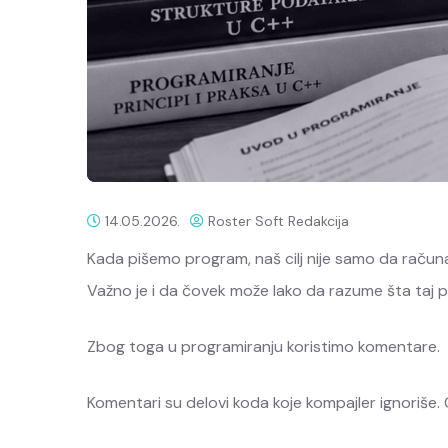
14.05.2026.
Roster Soft Redakcija
Kada pišemo program, naš cilj nije samo da računa
Važno je i da čovek može lako da razume šta taj p
Zbog toga u programiranju koristimo komentare.
Komentari su delovi koda koje kompajler ignoriše