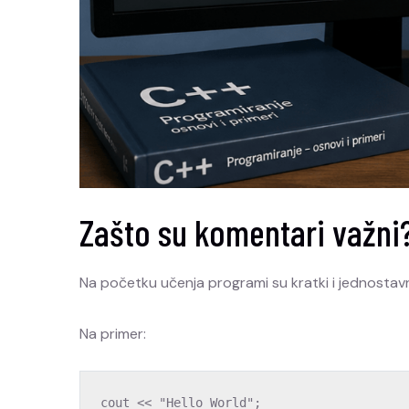
Zašto su komentari važni
Na početku učenja programi su kratki i jednostavn
Na primer:
cout
<<
"Hello World"
;