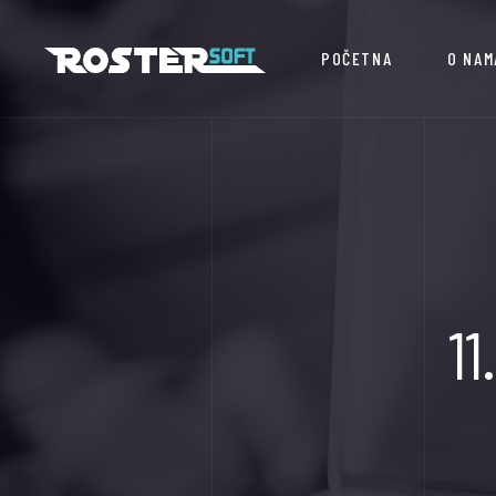
POČETNA
O NAM
1