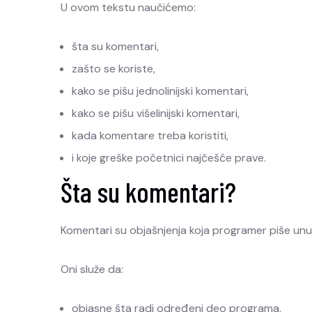
U ovom tekstu naučićemo:
šta su komentari,
zašto se koriste,
kako se pišu jednolinijski komentari,
kako se pišu višelinijski komentari,
kada komentare treba koristiti,
i koje greške početnici najčešće prave.
Šta su komentari?
Komentari su objašnjenja koja programer piše unu
Oni služe da:
objasne šta radi određeni deo programa,