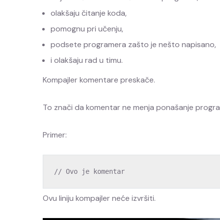
olakšaju čitanje koda,
pomognu pri učenju,
podsete programera zašto je nešto napisano,
i olakšaju rad u timu.
Kompajler komentare preskače.
To znači da komentar ne menja ponašanje progr
Primer:
// Ovo je komentar
Ovu liniju kompajler neće izvršiti.