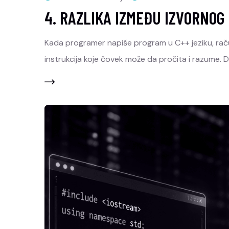
4. RAZLIKA IZMEĐU IZVORNOG
Kada programer napiše program u C++ jeziku, raču
instrukcija koje čovek može da pročita i razume. 