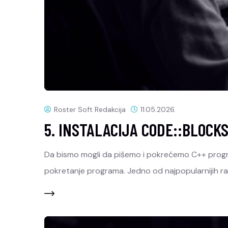
Roster Soft Redakcija
11.05.2026.
5. INSTALACIJA CODE::BLOCK
Da bismo mogli da pišemo i pokrećemo C++ programe
pokretanje programa. Jedno od najpopularnijih raz