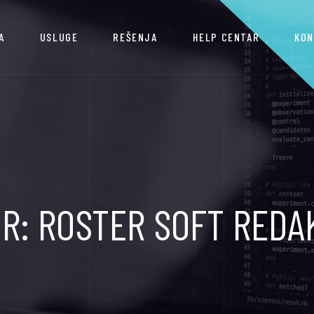
A
USLUGE
REŠENJA
HELP CENTAR
KON
OR:
ROSTER SOFT REDA