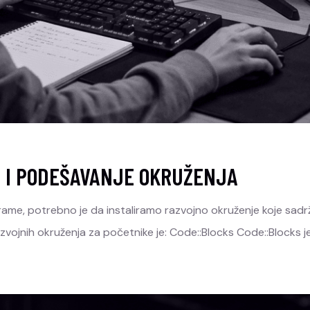
S I PODEŠAVANJE OKRUŽENJA
, potrebno je da instaliramo razvojno okruženje koje sadrži: 
vojnih okruženja za početnike je: Code::Blocks Code::Blocks 