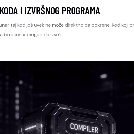
 KODA I IZVRŠNOG PROGRAMA
nar taj kod još uvek ne može direktno da pokrene. Kod koji p
Da bi računar mogao da izvrši