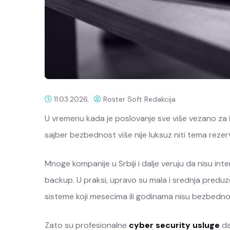
11.03.2026.
Roster Soft Redakcija
U vremenu kada je poslovanje sve više vezano za i
sajber bezbednost više nije luksuz niti tema rez
Mnoge kompanije u Srbiji i dalje veruju da nisu int
backup. U praksi, upravo su mala i srednja preduze
sisteme koji mesecima ili godinama nisu bezbedno
Zato su profesionalne
cyber security usluge
da