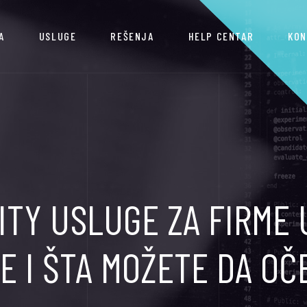
A
USLUGE
REŠENJA
HELP CENTAR
KON
TY USLUGE ZA FIRME U
E I ŠTA MOŽETE DA O