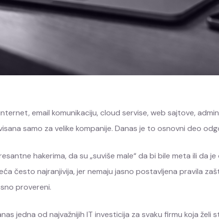
nternet, email komunikaciju, cloud servise, web sajtove, admin
ervisana samo za velike kompanije. Danas je to osnovni deo od
eresantne hakerima, da su „suviše male“ da bi bile meta ili da j
ća često najranjivija, jer nemaju jasno postavljena pravila zaš
sno provereni.
nas jedna od najvažnijih IT investicija za svaku firmu koja žel