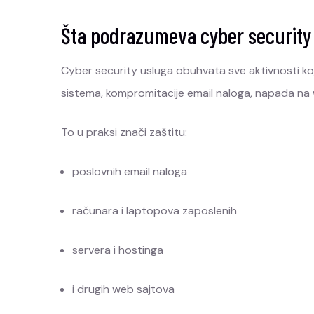
Šta podrazumeva cyber security
Cyber security usluga obuhvata sve aktivnosti koje
sistema, kompromitacije email naloga, napada na web
To u praksi znači zaštitu:
poslovnih email naloga
računara i laptopova zaposlenih
servera i hostinga
i drugih web sajtova