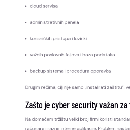
cloud servisa
administrativnih panela
korisničkih pristupa i lozinki
važnih poslovnih fajlova i baza podataka
backup sistema i procedura oporavka
Drugim rečima, cilj nije samo „instalirati zaštitu“, v
Zašto je cyber security važan za 
Na domaćem tržištu veliki broj firmi koristi standa
računare i razne interne aplikacije. Problem nastaje