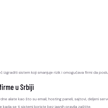
eć izgraditi sistem koji smanjuje rizik i omogućava firmi da posluj
firme u Srbiji
rdne alate kao što su email, hosting paneli, sajtovi, deljeni s
 kada se ti sistemi koriste bez jasnih pravila zaštite.