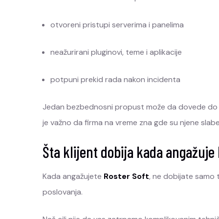
otvoreni pristupi serverima i panelima
neažurirani pluginovi, teme i aplikacije
potpuni prekid rada nakon incidenta
Jedan bezbednosni propust može da dovede do fina
je važno da firma na vreme zna gde su njene slabe 
Šta klijent dobija kada angažuje
Kada angažujete
Roster Soft
, ne dobijate samo 
poslovanja.