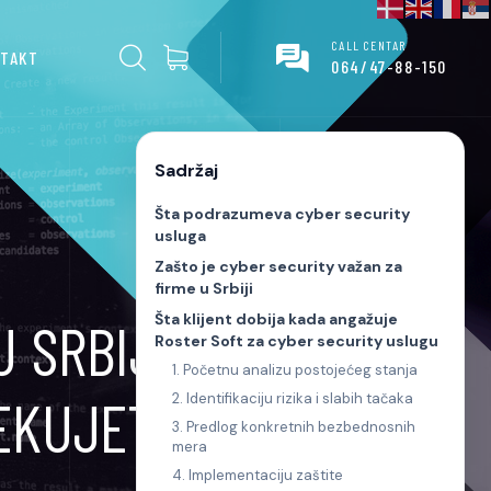
CALL CENTAR
TAKT
064/47-88-150
Sadržaj
Šta podrazumeva cyber security
usluga
Zašto je cyber security važan za
firme u Srbiji
Šta klijent dobija kada angažuje
 SRBIJI – ŠTA
Roster Soft za cyber security uslugu
1. Početnu analizu postojećeg stanja
ČEKUJETE
2. Identifikaciju rizika i slabih tačaka
3. Predlog konkretnih bezbednosnih
mera
4. Implementaciju zaštite