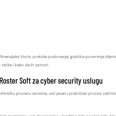
nsijske štete, prekida poslovanja, gubitka poverenja klijena
tačke i kako da ih zatvori.
 Roster Soft za cyber security uslugu
tehničku proveru sistema, već jasan i praktičan proces zaštit