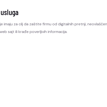
 usluga
 imaju za cilj da zaštite firmu od digitalnih pretnji, neovlaš
 sajt ili krađe poverljivih informacija.