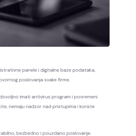
istrativne panele i digitalne baze podataka,
govornog poslovanja svake firme.
e dovoljno imati antivirus program i povremeni
tite, nemaju nadzor nad pristupima i koriste
i stabilno, bezbedno i pouzdano poslovanje.