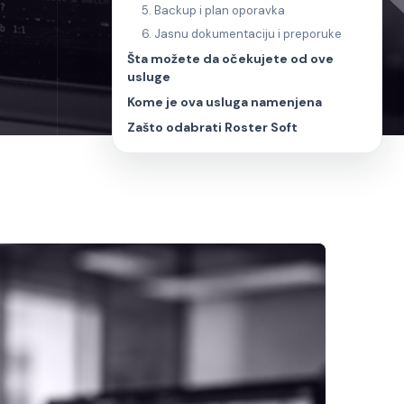
5. Backup i plan oporavka
6. Jasnu dokumentaciju i preporuke
Šta možete da očekujete od ove
usluge
Kome je ova usluga namenjena
Zašto odabrati Roster Soft