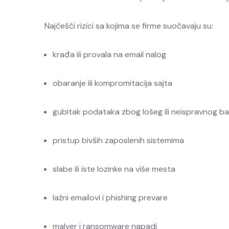
Najčešći rizici sa kojima se firme suočavaju su:
krađa ili provala na email nalog
obaranje ili kompromitacija sajta
gubitak podataka zbog lošeg ili neispravnog b
pristup bivših zaposlenih sistemima
slabe ili iste lozinke na više mesta
lažni emailovi i phishing prevare
malver i ransomware napadi