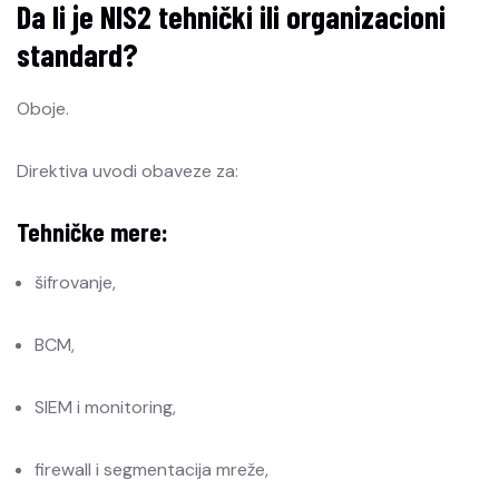
Da li je NIS2 tehnički ili organizacioni
standard?
Oboje.
Direktiva uvodi obaveze za:
Tehničke mere:
šifrovanje,
BCM,
SIEM i monitoring,
firewall i segmentacija mreže,