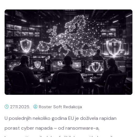
27.11.2025.
Roster Soft Redakcija
U poslednjih nekoliko godina EU je doživela rapidan
porast cyber napada – od ransomware-a,