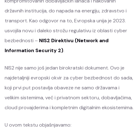
kompromitovanih dobavljačkih lanaca i hakovanih
državnih institucija, do napada na energiju, zdravstvo i
transport. Kao odgovor na to, Evropska unija je 2023.
usvojila novu i daleko strožu regulativu iz oblasti cyber
bezbednosti –
NIS2 Direktivu (Network and
Information Security 2)
.
NIS2 nije samo još jedan birokratski dokument. Ovo je
najdetaljniji evropski okvir za cyber bezbednost do sada,
koji prvi put postavlja obaveze ne samo državama i
velikim sistemima, već i privatnom sektoru, dobavljačima,
cloud provajderima i kompletnim digitalnim ekosistemima.
U ovom tekstu objašnjavamo: