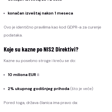
konačan izveštaj nakon 1 meseca
Ovo je identično pravilima kao kod GDPR-a za curenje
podataka.
Koje su kazne po NIS2 Direktivi?
Kazne su posebno stroge i kreću se do:
10 miliona EUR
ili
2% ukupnog godišnjeg prihoda
(što je veće)
Pored toga, država članica ima pravo da: