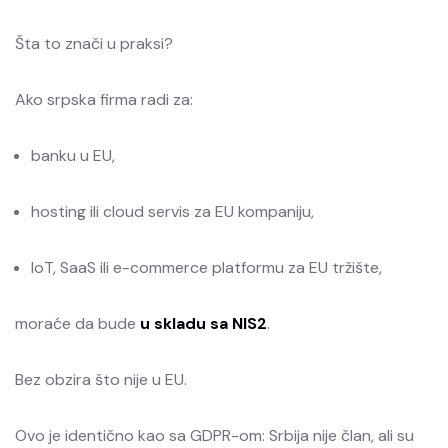
Šta to znači u praksi?
Ako srpska firma radi za:
banku u EU,
hosting ili cloud servis za EU kompaniju,
IoT, SaaS ili e-commerce platformu za EU tržište,
moraće da bude
u skladu sa NIS2
.
Bez obzira što nije u EU.
Ovo je identično kao sa GDPR-om: Srbija nije član, ali su