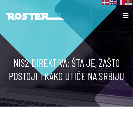
NIS2 DIREKTIVA: ŠTA JE, ZAŠTO
POSTOJI I KAKO UTIČE NA SRBIJU