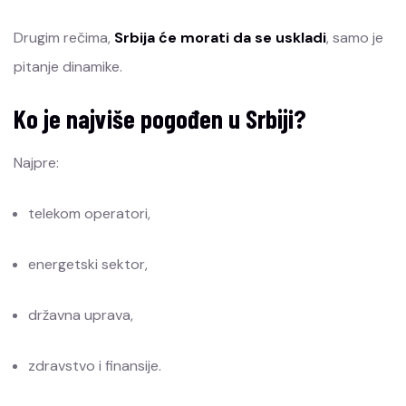
Drugim rečima,
Srbija će morati da se uskladi
, samo je
pitanje dinamike.
Ko je najviše pogođen u Srbiji?
Najpre:
telekom operatori,
energetski sektor,
državna uprava,
zdravstvo i finansije.