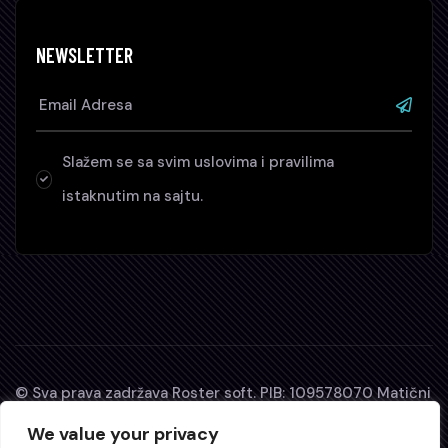
NEWSLETTER
Slažem se sa svim uslovima i pravilima
istaknutim na sajtu.
© Sva prava zadržava Roster soft. PIB: 109578070 Matični
broj: 64277880. D-U-N-S® broj: 680649429
We value your privacy