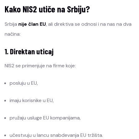
Kako NIS2 utiče na Srbiju?
Srbija
nije član EU
, ali direktiva se odnosi i na nas na dva
načina:
1. Direktan uticaj
NIS2 se primenjuje na firme koje:
posluju u EU,
imaju korisnike u EU,
pružaju usluge EU kompanijama,
učestvuju u lancu snabdevanja EU tržišta.