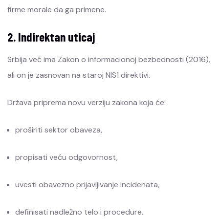
firme morale da ga primene.
2. Indirektan uticaj
Srbija već ima Zakon o informacionoj bezbednosti (2016),
ali on je zasnovan na staroj NIS1 direktivi.
Država priprema novu verziju zakona koja će:
proširiti sektor obaveza,
propisati veću odgovornost,
uvesti obavezno prijavljivanje incidenata,
definisati nadležno telo i procedure.