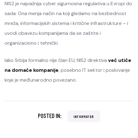
NIS2 je najvažnija cyber sigurnosna regulativa u Evropi do
sada. Ona menja način na koji gledamo na bezbednost
mreža, informacijskih sistema i kritične infrastrukture – i
uvodi obavezu kompanijama da se zaštite i
organizaciono i tehnički.
Iako Srbija formalno nije član EU, NIS2 direktiva
već utiče
na domaće kompanije
, posebno IT sektor i poslovanje
koje je međunarodno povezano.
POSTED IN:
INFORMATOR