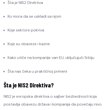
Šta je NIS2 Direktiva
Ko mora da se uskladi sa njom
Koje sektore pokriva
Koje su obaveze i kazne
Kako utiče na kompanije van EU, uključujući Srbiju
Šta nas čeka u praktičnoj primeni
Šta je NIS2 Direktiva?
NIS2 je evropska direktiva o sajber bezbednosti koja
postavlja obavezu država i kompanija da povećaju nivo