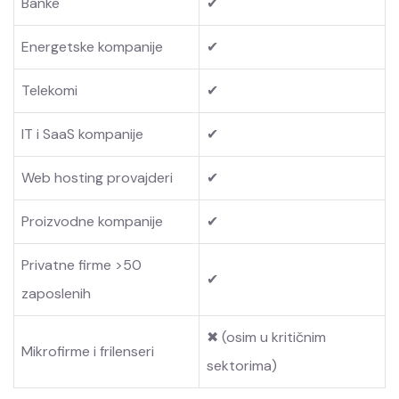
Banke
✔
Energetske kompanije
✔
Telekomi
✔
IT i SaaS kompanije
✔
Web hosting provajderi
✔
Proizvodne kompanije
✔
Privatne firme >50
✔
zaposlenih
✖ (osim u kritičnim
Mikrofirme i frilenseri
sektorima)