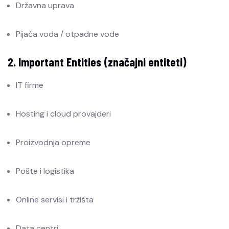
Državna uprava
Pijaća voda / otpadne vode
2. Important Entities (značajni entiteti)
IT firme
Hosting i cloud provajderi
Proizvodnja opreme
Pošte i logistika
Online servisi i tržišta
Data centri