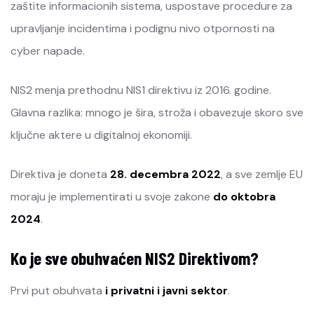
zaštite informacionih sistema, uspostave procedure za
upravljanje incidentima i podignu nivo otpornosti na
cyber napade.
NIS2 menja prethodnu NIS1 direktivu iz 2016. godine.
Glavna razlika: mnogo je šira, stroža i obavezuje skoro sve
ključne aktere u digitalnoj ekonomiji.
Direktiva je doneta
28. decembra 2022
, a sve zemlje EU
moraju je implementirati u svoje zakone
do oktobra
2024
.
Ko je sve obuhvaćen NIS2 Direktivom?
Prvi put obuhvata
i privatni i javni sektor
.