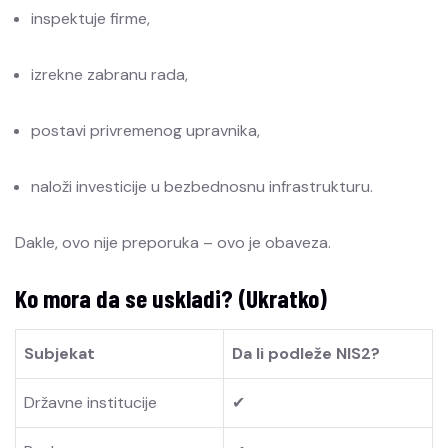
inspektuje firme,
izrekne zabranu rada,
postavi privremenog upravnika,
naloži investicije u bezbednosnu infrastrukturu.
Dakle, ovo nije preporuka – ovo je obaveza.
Ko mora da se uskladi? (Ukratko)
Subjekat
Da li podleže NIS2?
Državne institucije
✔