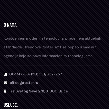
O NAMA.
Korišćenjem modernih tehnologija, praćenjem aktuelnih
standarda i trendova Roster soft se popeo u sam vrh
agencija koje se bave informacionim tehnologijama.
064/47-88-150; 031/602-257
office@roster.rs
Trg Svetog Save 2/8, 31000 Užice
USLUGE.