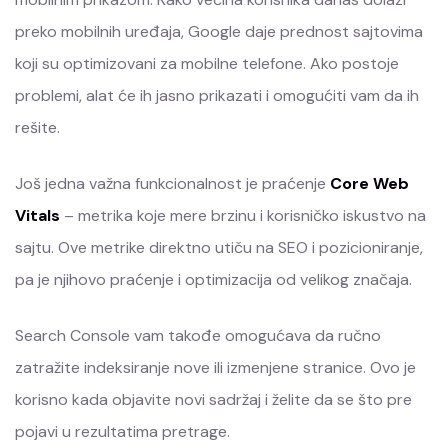
preko mobilnih uređaja, Google daje prednost sajtovima
koji su optimizovani za mobilne telefone. Ako postoje
problemi, alat će ih jasno prikazati i omogućiti vam da ih
rešite.
Još jedna važna funkcionalnost je praćenje
Core Web
Vitals
– metrika koje mere brzinu i korisničko iskustvo na
sajtu. Ove metrike direktno utiču na SEO i pozicioniranje,
pa je njihovo praćenje i optimizacija od velikog značaja.
Search Console vam takođe omogućava da ručno
zatražite indeksiranje nove ili izmenjene stranice. Ovo je
korisno kada objavite novi sadržaj i želite da se što pre
pojavi u rezultatima pretrage.