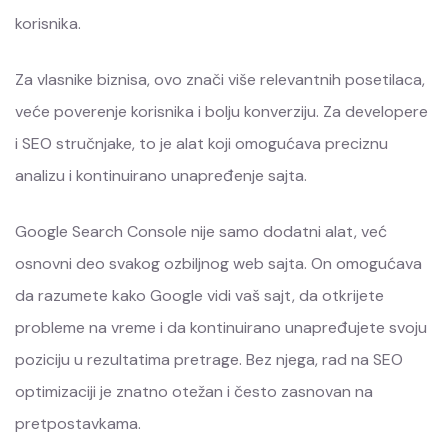
korisnika.
Za vlasnike biznisa, ovo znači više relevantnih posetilaca,
veće poverenje korisnika i bolju konverziju. Za developere
i SEO stručnjake, to je alat koji omogućava preciznu
analizu i kontinuirano unapređenje sajta.
Google Search Console nije samo dodatni alat, već
osnovni deo svakog ozbiljnog web sajta. On omogućava
da razumete kako Google vidi vaš sajt, da otkrijete
probleme na vreme i da kontinuirano unapređujete svoju
poziciju u rezultatima pretrage. Bez njega, rad na SEO
optimizaciji je znatno otežan i često zasnovan na
pretpostavkama.