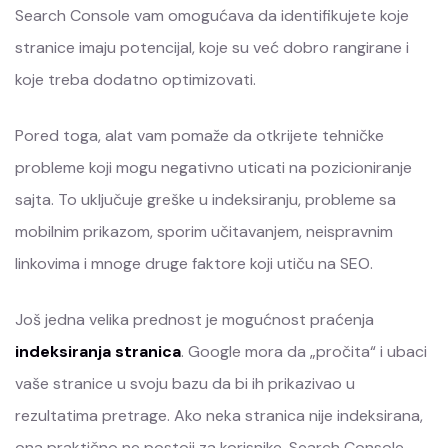
Search Console vam omogućava da identifikujete koje
stranice imaju potencijal, koje su već dobro rangirane i
koje treba dodatno optimizovati.
Pored toga, alat vam pomaže da otkrijete tehničke
probleme koji mogu negativno uticati na pozicioniranje
sajta. To uključuje greške u indeksiranju, probleme sa
mobilnim prikazom, sporim učitavanjem, neispravnim
linkovima i mnoge druge faktore koji utiču na SEO.
Još jedna velika prednost je mogućnost praćenja
indeksiranja stranica
. Google mora da „pročita“ i ubaci
vaše stranice u svoju bazu da bi ih prikazivao u
rezultatima pretrage. Ako neka stranica nije indeksirana,
ona praktično ne postoji za korisnike. Search Console