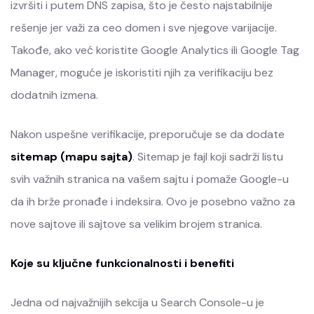
izvršiti i putem DNS zapisa, što je često najstabilnije
rešenje jer važi za ceo domen i sve njegove varijacije.
Takođe, ako već koristite Google Analytics ili Google Tag
Manager, moguće je iskoristiti njih za verifikaciju bez
dodatnih izmena.
Nakon uspešne verifikacije, preporučuje se da dodate
sitemap (mapu sajta)
. Sitemap je fajl koji sadrži listu
svih važnih stranica na vašem sajtu i pomaže Google-u
da ih brže pronađe i indeksira. Ovo je posebno važno za
nove sajtove ili sajtove sa velikim brojem stranica.
Koje su ključne funkcionalnosti i benefiti
Jedna od najvažnijih sekcija u Search Console-u je