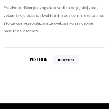
Pravilno korišćenje ovog alata vodi ka boljoj vidljivosti,
većem broju poseta i kvalitetnijim poslovnim rezultatima,
što ga čini nezaobilaznim za svakoga ko želi ozbiljan
nastup na internetu.
POSTED IN:
INFORMATOR