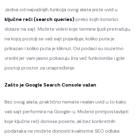
Jedna od najvažnijih funkcija ovog alata jeste uvid u
ključne reči (search queries)
preko kojih korisnici
dolaze na sajt. Možete videti koje termine ljudi pretražuju,
na kojoj poziciji se vaš sajt pojavljuje, koliko puta je
prikazan i koliko puta je kliknut. Ovi podaci su izuzetno
vredni jer vam jasno pokazuju šta već funkcioniše i gde
postoji prostor za unapređenje.
Zašto je Google Search Console važan
Bez ovog alata, praktično nemate realan uvid u to kako
vaš sajt performira na Google-u. Možete pretpostavljati
koje ključne reči donose posete, ali bez konkretnih
podataka ne možete donositi kvalitetne SEO odluke.