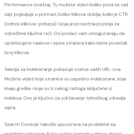
Performance izveštaj. Tu možete videti koliko puta se vaš
sajt pojavljuje u pretrazi, koliko klikova dobija, koliki je CTR
(odnos klikova i prikaza) i koja je prosečna pozicija za
određene ključne reči. Ovi podaci vam omogućavaju da
optimizujete naslove i opise stranica kako biste povećali
broj klikova.
Sekcija za indeksiranje pokazuje status vaših URL-ova.
Možete videti koje stranice su uspešno indeksirane, koje
imaju greške i koje su iz nekog razloga isključene iz
indeksa. Ovo je ključno za održavanje tehničkog zdravlja
sajta.
Search Console takođe upozorava na probleme sa
mobilnim prikazom. Kako većina korisnika danas dolazi