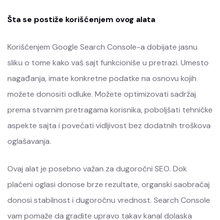
Šta se postiže korišćenjem ovog alata
Korišćenjem Google Search Console-a dobijate jasnu
sliku o tome kako vaš sajt funkcioniše u pretrazi. Umesto
nagađanja, imate konkretne podatke na osnovu kojih
možete donositi odluke. Možete optimizovati sadržaj
prema stvarnim pretragama korisnika, poboljšati tehničke
aspekte sajta i povećati vidljivost bez dodatnih troškova
oglašavanja.
Ovaj alat je posebno važan za dugoročni SEO. Dok
plaćeni oglasi donose brze rezultate, organski saobraćaj
donosi stabilnost i dugoročnu vrednost. Search Console
vam pomaže da gradite upravo takav kanal dolaska