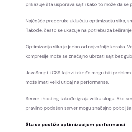
prikazuje šta usporava sajt i kako to može da se 
Najčešće preporuke uključuju optimizaciju slika, sm
Takođe, često se ukazuje na potrebu za keširanjem
Optimizacija slika je jedan od najvažnijih koraka.
kompresije može se značajno ubrzati sajt bez gubi
JavaScript i CSS fajlovi takođe mogu biti problem a
može imati veliki uticaj na performanse.
Server i hosting takođe igraju veliku ulogu. Ako s
pravilno podešen server mogu značajno poboljšati
Šta se postiže optimizacijom performansi