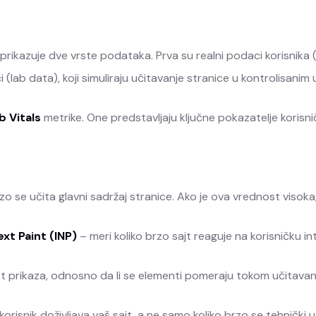
prikazuje dve vrste podataka. Prva su realni podaci korisnika (
(lab data), koji simuliraju učitavanje stranice u kontrolisanim 
 Vitals
metrike. One predstavljaju ključne pokazatelje korisni
zo se učita glavni sadržaj stranice. Ako je ova vrednost visoka, 
ext Paint (INP)
– meri koliko brzo sajt reaguje na korisničku inte
t prikaza, odnosno da li se elementi pomeraju tokom učitavanja,
risnik doživljava vaš sajt, a ne samo koliko brzo se tehnički u