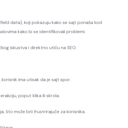
field data), koji pokazuju kako se sajt ponaša kod
uslovima kako bi se identifikovali problemi.
čkog iskustva i direktno utiču na SEO.
korisnik ima utisak da je sajt spor.
rakciju, poput klika ili skrola.
 što može biti frustrirajuće za korisnika.
čitava.