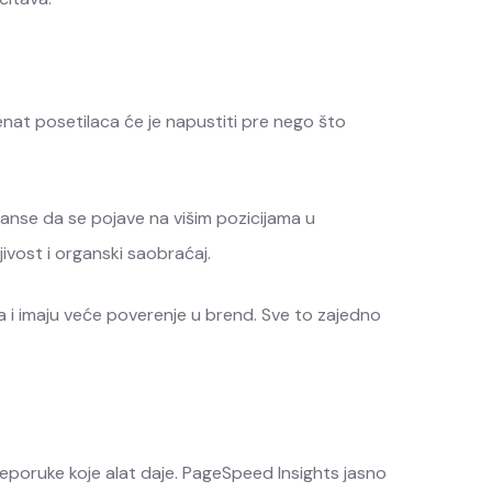
enat posetilaca će je napustiti pre nego što
 šanse da se pojave na višim pozicijama u
jivost i organski saobraćaj.
ja i imaju veće poverenje u brend. Sve to zajedno
 preporuke koje alat daje. PageSpeed Insights jasno