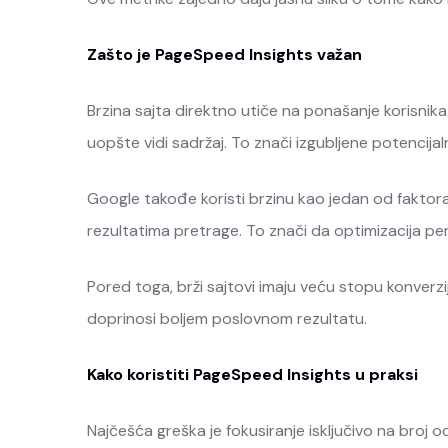
Zašto je PageSpeed Insights važan
Brzina sajta direktno utiče na ponašanje korisnika
uopšte vidi sadržaj. To znači izgubljene potencijal
Google takođe koristi brzinu kao jedan od faktora r
rezultatima pretrage. To znači da optimizacija per
Pored toga, brži sajtovi imaju veću stopu konverzi
doprinosi boljem poslovnom rezultatu.
Kako koristiti PageSpeed Insights u praksi
Najčešća greška je fokusiranje isključivo na broj o