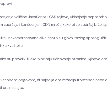
popravi.
anjenje veličine JavaScript i CSS fajlova, uklanjanje nepotrebni
 sadržaja i korišćenjem CDN mreže kako bi se sadržaj brže isp
 Velike i nekompresovane slike često su glavni razlog sporog uč
tka kvaliteta.
ko su preveliki ili ako blokiraju učitavanje stranice. Njihova o
erver sporo odgovara, ni najbolja optimizacija frontenda neće d
 brzinu sajta.