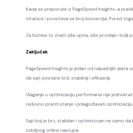
Kada se preporuke iz PageSpeed Insights-a pravilno
stranice i povećava se broj konverzija. Pored tog
Za biznise to znači više upita, više prodaje i bolji
Zaključak
PageSpeed Insights je jedan od najvažnijih alata 
da sajt postane brži, stabilniji i efikasniji.
Ulaganje u optimizaciju performansi nije jednokrat
redovno pratiti stanje i prilagođavati optimizaciju
Sajt koji je brz, stabilan i optimizovan ne samo da 
ozbiljnog online nastupa.