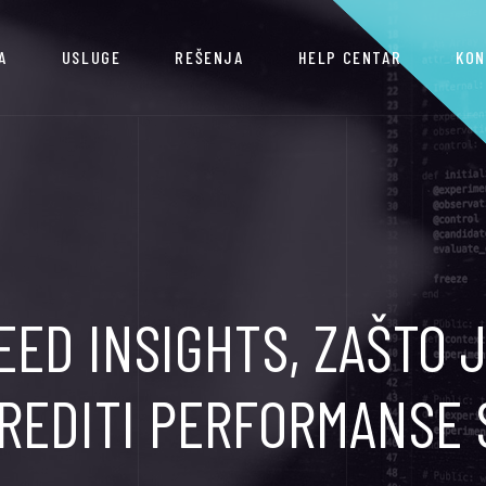
A
USLUGE
REŠENJA
HELP CENTAR
KON
EED INSIGHTS, ZAŠTO J
REDITI PERFORMANSE 