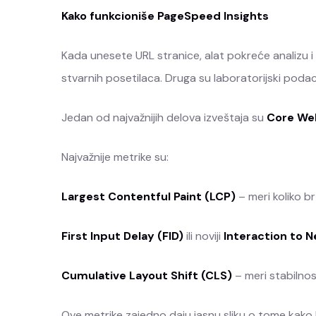
Kako funkcioniše PageSpeed Insights
Kada unesete URL stranice, alat pokreće analizu i 
stvarnih posetilaca. Druga su laboratorijski podaci 
Jedan od najvažnijih delova izveštaja su
Core Web
Najvažnije metrike su:
Largest Contentful Paint (LCP)
– meri koliko br
First Input Delay (FID)
ili noviji
Interaction to N
Cumulative Layout Shift (CLS)
– meri stabilnos
Ove metrike zajedno daju jasnu sliku o tome kako ko