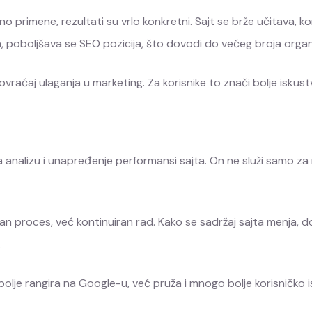
 primene, rezultati su vrlo konkretni. Sajt se brže učitava, k
a, poboljšava se SEO pozicija, što dovodi do većeg broja orga
 povraćaj ulaganja u marketing. Za korisnike to znači bolje iskust
za analizu i unapređenje performansi sajta. On ne služi samo z
an proces, već kontinuiran rad. Kako se sadržaj sajta menja, d
.
bolje rangira na Google-u, već pruža i mnogo bolje korisničko isku