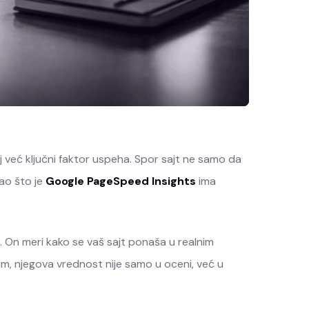
j već ključni faktor uspeha. Spor sajt ne samo da
kao što je
Google PageSpeed Insights
ima
. On meri kako se vaš sajt ponaša u realnim
im, njegova vrednost nije samo u oceni, već u