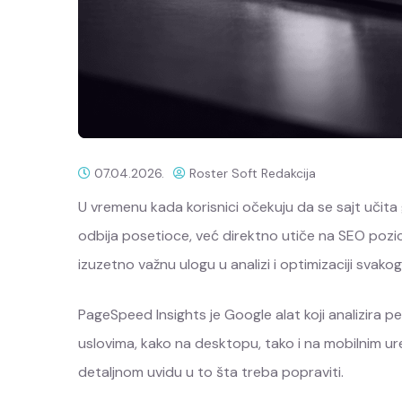
07.04.2026.
Roster Soft Redakcija
U vremenu kada korisnici očekuju da se sajt učita 
odbija posetioce, već direktno utiče na SEO pozici
izuzetno važnu ulogu u analizi i optimizaciji svak
PageSpeed Insights je Google alat koji analizira 
uslovima, kako na desktopu, tako i na mobilnim ur
detaljnom uvidu u to šta treba popraviti.