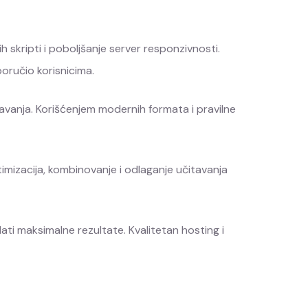
h skripti i poboljšanje server responzivnosti.
oručio korisnicima.
itavanja. Korišćenjem modernih formata i pravilne
ptimizacija, kombinovanje i odlaganje učitavanja
ati maksimalne rezultate. Kvalitetan hosting i