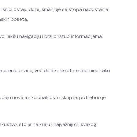
orisnici ostaju duže, smanjuje se stopa napuštanja
nskih poseta.
vo, lakšu navigaciju i brži pristup informacijama.
a merenje brzine, već daje konkretne smernice kako
odaju nove funkcionalnosti i skripte, potrebno je
stvo, što je na kraju i najvažniji cilj svakog