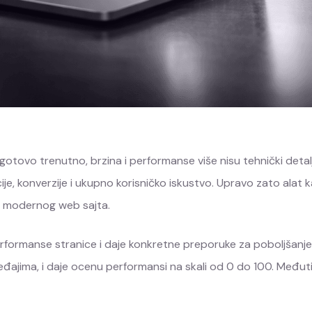
gotovo trenutno, brzina i performanse više nisu tehnički detal
je, konverzije i ukupno korisničko iskustvo. Upravo zato alat 
og modernog web sajta.
performanse stranice i daje konkretne preporuke za poboljšanje
eđajima, i daje ocenu performansi na skali od 0 do 100. Međut