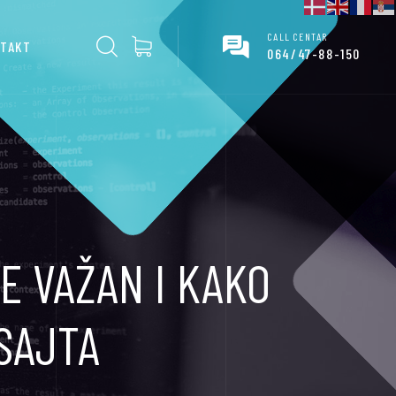
CALL CENTAR
TAKT
064/47-88-150
E VAŽAN I KAKO
SAJTA