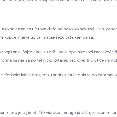
. Ako se stranica učitava duže od nekoliko sekundi, veliki proc
ne kupce, manje upita i slabije rezultate kampanja.
angiranja. Sajtovi koji su brži i bolje optimizovani imaju veće
formansi nije samo tehničko pitanje, već direktno utiče na vidl
je. Korisnici lakše pregledaju sadržaj, brže dolaze do informaci
cene. Iako je cilj imati što viši skor, mnogo je važnije razumeti